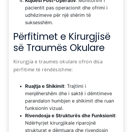
Kujdesi Post-Operativ
: Monitorimi i
pacientit pas operacionit dhe ofrimi i
udhëzimeve për një shërim të
suksesshëm.
Përfitimet e Kirurgjisë
së Traumës Okulare
Kirurgjia e traumës okulare ofron disa
përfitime të rëndësishme:
Ruajtja e Shikimit
: Trajtimi i
menjëhershëm dhe i saktë i dëmtimeve
parandalon humbjen e shikimit dhe ruan
funksionin vizual.
Rivendosja e Strukturës dhe Funksionit
:
Ndërhyrjet kirurgjikale riparojnë
strukturat e dëmtuara dhe rivendosin