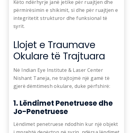
Këto ndërhyrje janë jetike për ruajtjen dhe
përmirësimin e shikimit, si dhe për ruajtjen e
integritetit strukturor dhe funksional të
syrit.
Llojet e Traumave
Okulare të Trajtuara
Në Indian Eye Institute & Laser Center
Nishant Taneja, ne trajtojmë një gamë të
gjerë dëmtimesh okulare, duke përfshirë:
1. Lëndimet Penetruese dhe
Jo-Penetruese
Lëndimet penetruese ndodhin kur një objekt
i mprehtë depërton në syrin, ndërsa lëndimet