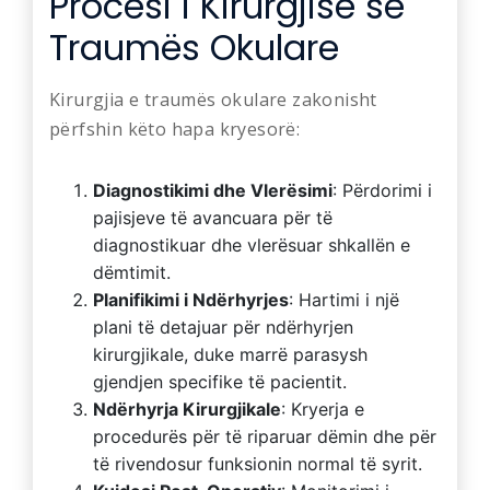
Procesi i Kirurgjisë së
Traumës Okulare
Kirurgjia e traumës okulare zakonisht
përfshin këto hapa kryesorë:
Diagnostikimi dhe Vlerësimi
: Përdorimi i
pajisjeve të avancuara për të
diagnostikuar dhe vlerësuar shkallën e
dëmtimit.
Planifikimi i Ndërhyrjes
: Hartimi i një
plani të detajuar për ndërhyrjen
kirurgjikale, duke marrë parasysh
gjendjen specifike të pacientit.
Ndërhyrja Kirurgjikale
: Kryerja e
procedurës për të riparuar dëmin dhe për
të rivendosur funksionin normal të syrit.