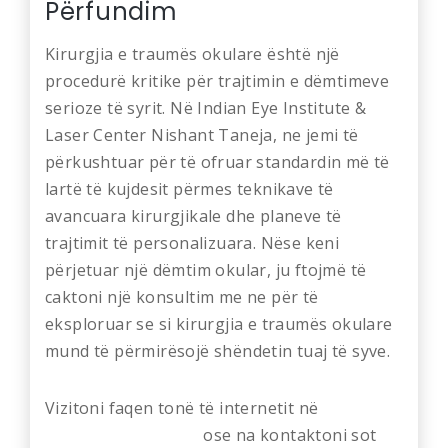
Përfundim
Kirurgjia e traumës okulare është një
procedurë kritike për trajtimin e dëmtimeve
serioze të syrit. Në Indian Eye Institute &
Laser Center Nishant Taneja, ne jemi të
përkushtuar për të ofruar standardin më të
lartë të kujdesit përmes teknikave të
avancuara kirurgjikale dhe planeve të
trajtimit të personalizuara. Nëse keni
përjetuar një dëmtim okular, ju ftojmë të
caktoni një konsultim me ne për të
eksploruar se si kirurgjia e traumës okulare
mund të përmirësojë shëndetin tuaj të syve.
Vizitoni faqen tonë të internetit në
nishanttaneja.com
ose na kontaktoni sot