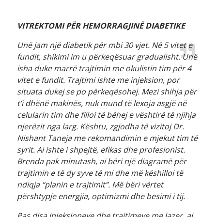
VITREKTOMI PËR HEMORRAGJINË DIABETIKE
Unë jam një diabetik për mbi 30 vjet. Në 5 vitet e
fundit, shikimi im u përkeqësuar gradualisht. Unë
isha duke marrë trajtimin me okulistin tim për 4
vitet e fundit. Trajtimi ishte me injeksion, por
situata dukej se po përkeqësohej. Mezi shihja për
t’i dhënë makinës, nuk mund të lexoja asgjë në
celularin tim dhe filloi të bëhej e vështirë të njihja
njerëzit nga larg. Kështu, zgjodha të vizitoj Dr.
Nishant Taneja me rekomandimin e mjekut tim të
syrit. Ai ishte i shpejtë, efikas dhe profesionist.
Brenda pak minutash, ai bëri një diagramë për
trajtimin e të dy syve të mi dhe më këshilloi të
ndiqja “planin e trajtimit”. Më bëri vërtet
përshtypje energjia, optimizmi dhe besimi i tij.
Pas disa injeksioneve dhe trajtimeve me lazer, ai