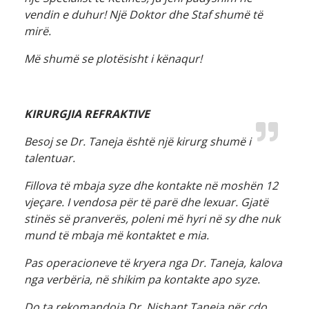
vendin e duhur! Një Doktor dhe Staf shumë të
mirë.
Më shumë se plotësisht i kënaqur!
KIRURGJIA REFRAKTIVE
Besoj se Dr. Taneja është një kirurg shumë i
talentuar.
Fillova të mbaja syze dhe kontakte në moshën 12
vjeçare. I vendosa për të parë dhe lexuar. Gjatë
stinës së pranverës, poleni më hyri në sy dhe nuk
mund të mbaja më kontaktet e mia.
Pas operacioneve të kryera nga Dr. Taneja, kalova
nga verbëria, në shikim pa kontakte apo syze.
Do ta rekomandoja Dr. Nishant Taneja për çdo