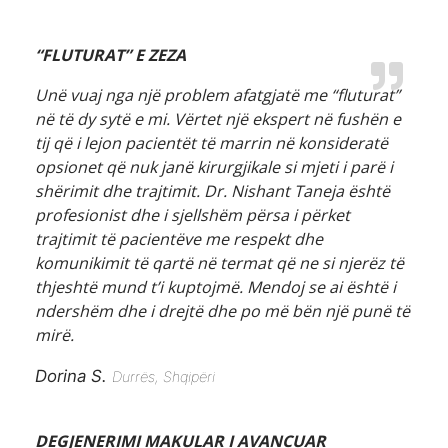
“FLUTURAT” E ZEZA
Unë vuaj nga një problem afatgjatë me “fluturat”
në të dy sytë e mi. Vërtet një ekspert në fushën e
tij që i lejon pacientët të marrin në konsideratë
opsionet që nuk janë kirurgjikale si mjeti i parë i
shërimit dhe trajtimit. Dr. Nishant Taneja është
profesionist dhe i sjellshëm përsa i përket
trajtimit të pacientëve me respekt dhe
komunikimit të qartë në termat që ne si njerëz të
thjeshtë mund t’i kuptojmë. Mendoj se ai është i
ndershëm dhe i drejtë dhe po më bën një punë të
mirë.
Dorina S.
Durrës, Shqipëri
DEGJENERIMI MAKULAR I AVANCUAR