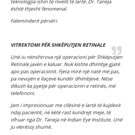
teknologjia ishin të nivelit të lartë. Dr. Taneja
është thjesht fenomenal.
Faleminderit përsëri.
VITREKTOMI PËR SHKËPUTJEN RETINALE
Unë iu nënshtrova një operacioni për Shkëputjen
Retinale javën e kaluar. Nuk kishte dhimbje gjatë
apo pas operacionit. Fjeta mirë një natë më pas,
pa nevojën e ilaçeve kundër dhimbjeve. Nëse
dikush ka pyetje për operacionin e retinës, më
telefononi.
Jam i impresionuar me cilësinë e lartë të kujdesit
ndaj pacientit, në këtë rast kundrejt meje, të
ofruar nga Dr. Taneja në Indian Eye Institute. Unë
ju vlerësoj shumë.