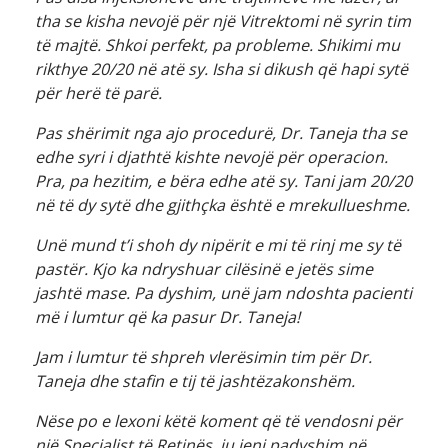
tha se kisha nevojë për një Vitrektomi në syrin tim
të majtë. Shkoi perfekt, pa probleme. Shikimi mu
rikthye 20/20 në atë sy. Isha si dikush që hapi sytë
për herë të parë.
Pas shërimit nga ajo procedurë, Dr. Taneja tha se
edhe syri i djathtë kishte nevojë për operacion.
Pra, pa hezitim, e bëra edhe atë sy. Tani jam 20/20
në të dy sytë dhe gjithçka është e mrekullueshme.
Unë mund t’i shoh dy nipërit e mi të rinj me sy të
pastër. Kjo ka ndryshuar cilësinë e jetës sime
jashtë mase. Pa dyshim, unë jam ndoshta pacienti
më i lumtur që ka pasur Dr. Taneja!
Jam i lumtur të shpreh vlerësimin tim për Dr.
Taneja dhe stafin e tij të jashtëzakonshëm.
Nëse po e lexoni këtë koment që të vendosni për
një Specialist të Retinës, ju jeni padyshim në