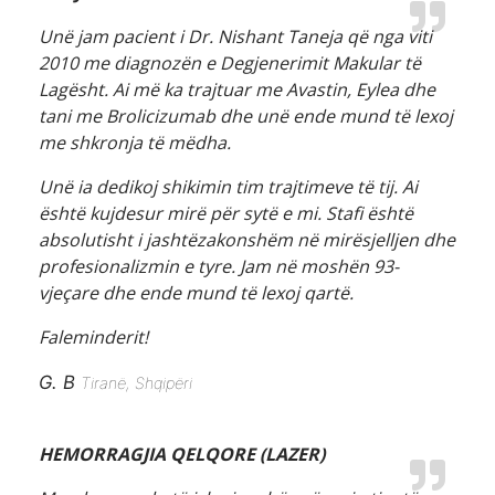
Unë jam pacient i Dr. Nishant Taneja që nga viti
2010 me diagnozën e Degjenerimit Makular të
Lagësht. Ai më ka trajtuar me Avastin, Eylea dhe
tani me Brolicizumab dhe unë ende mund të lexoj
me shkronja të mëdha.
Unë ia dedikoj shikimin tim trajtimeve të tij. Ai
është kujdesur mirë për sytë e mi. Stafi është
absolutisht i jashtëzakonshëm në mirësjelljen dhe
profesionalizmin e tyre. Jam në moshën 93-
vjeçare dhe ende mund të lexoj qartë.
Faleminderit!
G. B
Tiranë, Shqipëri
HEMORRAGJIA QELQORE (LAZER)