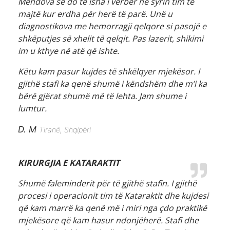
Mendova se do të isha i verbër në syrin tim të
majtë kur erdha për herë të parë. Unë u
diagnostikova me hemorragji qelqore si pasojë e
shkëputjes së xhelit të qelqit. Pas lazerit, shikimi
im u kthye në atë që ishte.
Këtu kam pasur kujdes të shkëlqyer mjekësor. I
gjithë stafi ka qenë shumë i këndshëm dhe m’i ka
bërë gjërat shumë më të lehta. Jam shume i
lumtur.
D. M
Tiranë, Shqipëri
KIRURGJIA E KATARAKTIT
Shumë faleminderit për të gjithë stafin. I gjithë
procesi i operacionit tim të Kataraktit dhe kujdesi
që kam marrë ka qenë më i miri nga çdo praktikë
mjekësore që kam hasur ndonjëherë. Stafi dhe