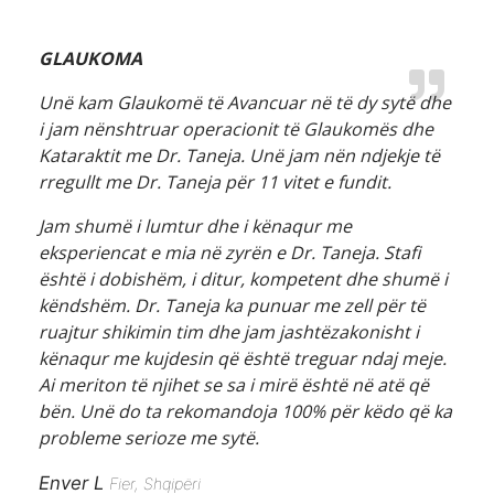
GLAUKOMA
Unë kam Glaukomë të Avancuar në të dy sytë dhe
i jam nënshtruar operacionit të Glaukomës dhe
Kataraktit me Dr. Taneja. Unë jam nën ndjekje të
rregullt me Dr. Taneja për 11 vitet e fundit.
Jam shumë i lumtur dhe i kënaqur me
eksperiencat e mia në zyrën e Dr. Taneja. Stafi
është i dobishëm, i ditur, kompetent dhe shumë i
këndshëm. Dr. Taneja ka punuar me zell për të
ruajtur shikimin tim dhe jam jashtëzakonisht i
kënaqur me kujdesin që është treguar ndaj meje.
Ai meriton të njihet se sa i mirë është në atë që
bën. Unë do ta rekomandoja 100% për këdo që ka
probleme serioze me sytë.
Enver L
Fier, Shqipëri