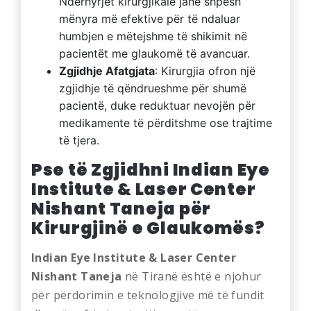
Ndërhyrjet kirurgjikale janë shpesh
mënyra më efektive për të ndaluar
humbjen e mëtejshme të shikimit në
pacientët me glaukomë të avancuar.
Zgjidhje Afatgjata
: Kirurgjia ofron një
zgjidhje të qëndrueshme për shumë
pacientë, duke reduktuar nevojën për
medikamente të përditshme ose trajtime
të tjera.
Pse të Zgjidhni Indian Eye
Institute & Laser Center
Nishant Taneja për
Kirurgjinë e Glaukomës?
Indian Eye Institute & Laser Center
Nishant Taneja
në Tiranë është e njohur
për përdorimin e teknologjive më të fundit