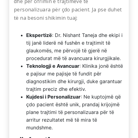
dhe për ofrimin e trajtimeve të
personalizuara për çdo pacient. Ja pse duhet
të na besoni shikimin tuaj:
Ekspertizë
: Dr. Nishant Taneja dhe ekipi i
tij janë liderë në fushën e trajtimit të
glaukomës, me përvojë të gjerë në
procedurat më të avancuara kirurgjikale.
Teknologji e Avancuar
: Klinika jonë është
e pajisur me pajisje të fundit për
diagnostikim dhe kirurgji, duke garantuar
trajtim preciz dhe efektiv.
Kujdesi i Personalizuar
: Ne kuptojmë që
çdo pacient është unik, prandaj krijojmë
plane trajtimi të personalizuara për të
arritur rezultatet më të mira të
mundshme.