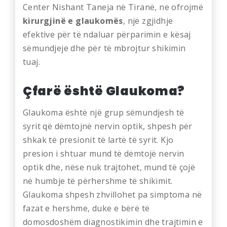
Center Nishant Taneja në Tiranë, ne ofrojmë
kirurgjinë e glaukomës
, një zgjidhje
efektive për të ndaluar përparimin e kësaj
sëmundjeje dhe për të mbrojtur shikimin
tuaj.
Çfarë është Glaukoma?
Glaukoma është një grup sëmundjesh të
syrit që dëmtojnë nervin optik, shpesh për
shkak të presionit të lartë të syrit. Kjo
presion i shtuar mund të dëmtojë nervin
optik dhe, nëse nuk trajtohet, mund të çojë
në humbje të përhershme të shikimit.
Glaukoma shpesh zhvillohet pa simptoma në
fazat e hershme, duke e bërë të
domosdoshëm diagnostikimin dhe trajtimin e