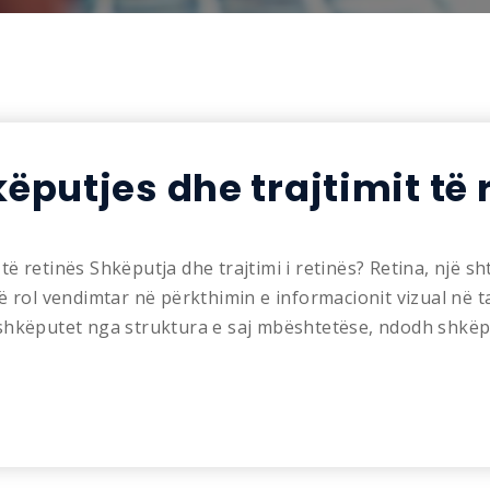
ëputjes dhe trajtimit të 
të retinës Shkëputja dhe trajtimi i retinës? Retina, një s
jë rol vendimtar në përkthimin e informacionit vizual në 
 shkëputet nga struktura e saj mbështetëse, ndodh shkëp