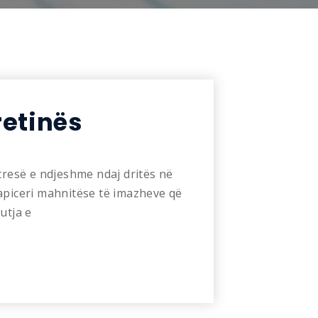
retinës
htresë e ndjeshme ndaj dritës në
tapiceri mahnitëse të imazheve që
utja e