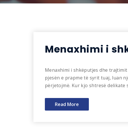
Menaxhimi i shk
Menaxhimi i shkëputjes dhe trajtimit 
pjesën e prapme të syrit tuaj, luan n
përjetojmë. Kur kjo shtresë delikate
Read More